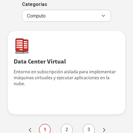
Categorias
Data Center Virtual
Entorno en subscripción aislada para implementar
máquinas virtuales y ejecutar aplicaciones en la
nube.
6
7
1
2
3
4